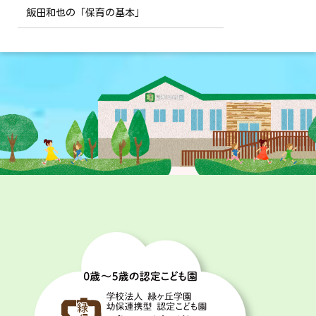
飯田和也の「保育の基本」
投
稿
ナ
ビ
ゲ
ー
シ
ョ
ン