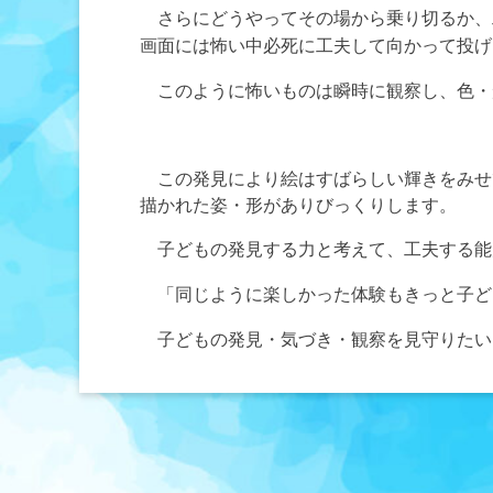
さらにどうやってその場から乗り切るか、
画面には怖い中必死に
工夫して向かって投げ
このように怖いものは瞬時に観察し、色・
この発見により絵はすばらしい輝きをみせ
描かれた姿・形がありびっくりします。
子どもの
発見する力と考えて、工夫する能
「同じように
もきっと子ど
楽しかった体験
子どもの発見・気づき・観察を見守りたい
投
稿