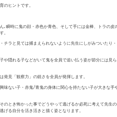
です。
育のヒント
ん
瞬時に鬼の顔・赤色か青色、そして手には金棒、トラの皮
,
す。
・チラと見ては捕まえられないように先生にしがみついたり・
子や隠れる子などがいて鬼を全員で追い払う姿が節分には見ら
します。
は発見「観察力」の鋭さを全員が発揮
興味ない子・赤鬼
青鬼の身体に関心を持たない子が大きな手
/
そのとき怖かった事でどうやって逃げるか必死に
先生の
考えて
逃げる自分を
となります。
活き活きと描く姿