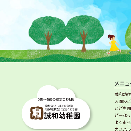
ナ
ビ
ゲ
ー
シ
ョ
ン
メニュ
誠和幼
入園の
こども
どーな
よくあ
カスハ