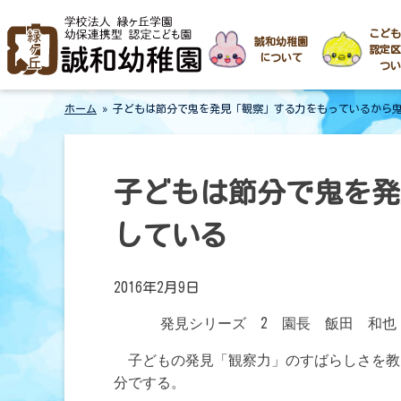
Skip
岐阜県中津川市 学校法人 緑ヶ丘学園
誠和幼稚園
誠和幼稚園
to
こども
誠和幼稚園
認定区
content
について
つい
ホーム
»
子どもは節分で鬼を発見「観察」する力をもっているから
子どもは節分で鬼を発
している
2016年2月9日
発見シリーズ
2
園長 飯田 和也
を教
子どもの発見「観察力」のすばらしさ
。
分でする