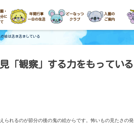
園・
年間行事
どーなっつ
入園の
分に
一日の生活
クラブ
ご案内
て
鬼の絵は活き活きしている
見「観察」する力をもっている
えられるのが節分の後の鬼の絵からです。
怖いもの見たさの発