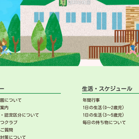
ー
生活・スケジュール
稚園について
年間行事
ご案内
1日の生活(0～2歳児)
園・認定区分について
1日の生活(3～5歳児)
っつクラブ
毎日の持ち物について
るご質問
ラ対策について