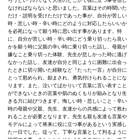
ろうというのでなく人生のどこかで役に立つ事を信じ
なければならないと思いました。言葉はその時聞いた
だけ・説明を受けただけであった事が、自分が苦しい
時・悲しい時・辛い時にどのように対応したらいいか
を必死になって願う時に思い出す事があります。特
に、自分が苦しい時・辛い時にどう乗り切ったら良い
かを願う時に父親の辛い時に乗り切った話し、母親が
嫌なこと乗り切った体験、先生が悲しかった時に逃げ
なかった話し、友達が自分と同じように困難に出会っ
たった一言』が自分に
たときに切り開いた経験など『
とって慰められ、励まされ、勇気付けられることにな
ります
。また、泣いてばかりいて言葉に言い表すこと
ができないときの言葉や肌のぬくもりが励みとなり生
きる力に結びつきます。悔しい時・悲しいこと・辛い
共感
時の母親や父親、先生、友達からの
によって救わ
れることが必要となります。先生も親も友達も言葉や
モデルによって将来に役に立つ事があるという実感し
た一日でした。従って、丁寧な言葉として判るように