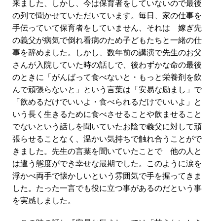
来ました、しかし、今は保育者をしていないので最後
の列で聞かせていただいています。毎日、家の仕事を
手伝っていて保育者をしていません、それは 嫁ぎ先
の義父が病気で倒れ看病のため子どもたちと一緒の仕
事を辞めました。しかし、数年前の講演で先生のお父
わずかな命の最後
さんが入院していた時の話しで、後
のときに「がんばって食べないと・もっと栄養剤を飲
んで頑張らないと」という言葉は「安易な励まし」で
「飲めるだけでいいよ・食べられるだけでいいよ」と
いう長く生きるために食べさせることや飲ませること
でない
という話しを聞いていたお陰で義父に対して頑
張らせることなく、温かい気持ちで触れ合うことがで
きました。先生の言葉を聞いていたことで 他の人と
は違う態度ができ幸せな最期でした。このように涙を
浮かべ両手で懐かしいという雰囲気で手を握ってきま
した。たった一言でも役に立つ事があるのだという事
を実感しました。