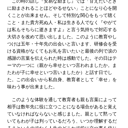
この時の話し『安易な励まし』では「甘えたいとき
に励まされることほどやるせない」ことになり心を開
くことが出来ません。そして特別な関心をもって聴く
こと・また貴方死ぬ人・私は生きる人でなく『やがて
は私もそちらに逝きますよ』と言う気持ちで対応する
大切さを改めて思い出しました。このように教育やし
つけは五年・十年先の出会いと言います、研修会を受
ける資格がなくてもお礼を言いたいと最後の列で涙の
感謝の言葉を伝えられた時は感動でした。その日はテ
ーマの一つに（親から幸せといつ言われましたか。ま
たわが子に幸せといつ言いましたか）と話す日でし
た。この出会いから私自身、教育者として「幸せ」を
味わう事が出来ました。
教育者も親も言葉によって
このような体験を通して
相手は数年先に役に立つことになる場合があると覚え
ていなければならないと感じました。
親として黙って
いてもわが子は判っているだろう、いつか理解するだ