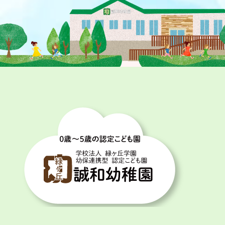
投
稿
ナ
ビ
ゲ
ー
シ
ョ
ン