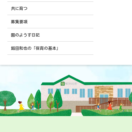
共に育つ
募集要項
園のようす日記
飯田和也の「保育の基本」
投
稿
ナ
ビ
ゲ
ー