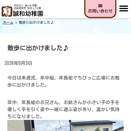
Skip
to
お問い合わせ
content
ホーム
»
散歩に出かけました♪
誠和幼稚園
散歩に出かけました♪
2026年6月5日
今日は未満児、年中組、年長組でちびっこ広場にお散
歩に出かけました。
年中、年長組のお兄さん、お姉さんが小さい子の手を
優しく手を引く姿や一緒に遊ぶ姿があり、温かい気持
ちになりました。