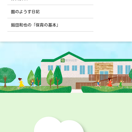
園のようす日記
飯田和也の「保育の基本」
投
稿
ナ
ビ
ゲ
ー
シ
ョ